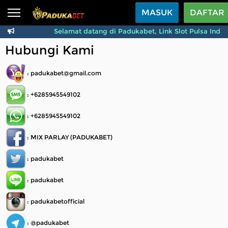
Beranda
MASUK
DAFTAR
Selamat datang di Padukabet, Link Slot Pulsa Indos
Sports
BARU
PROMO
Hubungi Kami
Live Casino
BARU
IDNPoker
:
padukabet@gmail.com
BARU
Slots
: +6285945549102
PROMO
IDNLIVE
: +6285945549102
BARU
Stream N Spin
: MIX PARLAY (PADUKABET)
Arcade
PROMO
: padukabet
Table Games
: padukabet
Lottery
BARU
PROMO
: padukabetofficial
IDNRaffle
: @padukabet