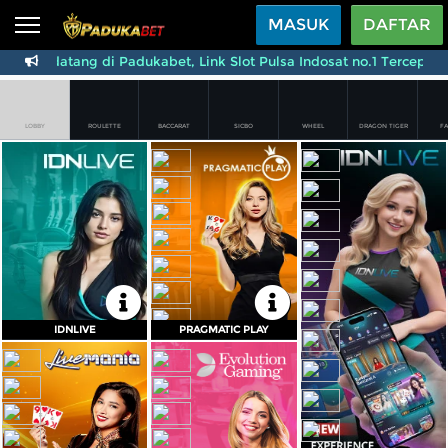
Beranda
MASUK
DAFTAR
elamat datang di Padukabet, Link Slot Pulsa Indosat no.1 Tercepat
Sports
BARU
PROMO
Live Casino
BARU
LOBBY
ROULETTE
BACCARAT
SICBO
WHEEL
DRAGON TIGER
F
IDNPoker
BARU
Meja
Min
Max
Meja
Min
Max
Meja
Min
Max
Baccarat
1Rb
5Jt
Baccarat
5Rb
5Jt
Baccarat
1Rb
5Jt
Dragon Tiger
1Rb
5Jt
Roulette
1Rb
20Jt
Slots
PROMO
Dragon Tiger
1Rb
5Jt
Roulette
1Rb
5Jt
Sicbo
2Rb
25Jt
Sicbo
1Rb
5Jt
Blackjack
10Rb
50Jt
Roulette
1Rb
5Jt
Special Games
1Rb
5Jt
Wheel
1Rb
1Jt
IDNLIVE
BARU
Dragon Tiger
5Rb
5Jt
Sicbo
1Rb
5Jt
Special Games
1Rb
5Jt
Stream N Spin
DAFTAR
MASUK
DAFTAR
MASUK
KEMBALI
KEMBALI
Arcade
PROMO
IDNLIVE
PRAGMATIC PLAY
IDNLIVE
PRAGMATIC PLAY
Table Games
Meja
Min
Max
Meja
Min
Max
Baccarat
5Rb
5Jt
Roulette
1Rb
20Jt
Roulette
1Rb
20Jt
Baccarat
2Rb
10Jt
Lottery
BARU
PROMO
Sicbo
2Rb
25Jt
Sicbo
2Rb
10Jt
Blackjack
10Rb
50Jt
Dragon Tiger
10Rb
10Jt
Wheel
1Rb
1Jt
Blackjack
10Rb
20Jt
IDNRaffle
Dragon Tiger
5Rb
5Jt
Wheel
1Rb
10Jt