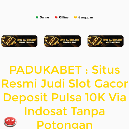
PADUKABET : Situs
Resmi Judi Slot Gacor
Deposit Pulsa 10K Via
Indosat Tanpa
Potongan