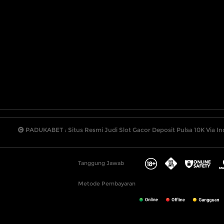
PADUKABET : Situs Resmi Judi Slot Gacor Deposit Pulsa 10K Via In
Tanggung Jawab
Metode Pembayaran