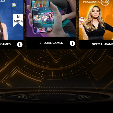
5Rb
30Jt
Baccarat
5
500
250Rb
Roulette
1
1Rb
300Rb
Sicbo
2
5Rb
1,9Jt
Blackjack
10
8
500
1,9Jt
Wheel
1
Dragon Tiger
5
MEJA
DAFTAR
MASUK
MASUK
DAFTAR
M
KEMBALI
BALI
KEMBALI
SPECIAL-GAMES
SPECIAL-GAMES
-GAMES
SPECIAL-GAM
-GAMES
SPECIAL-GAM