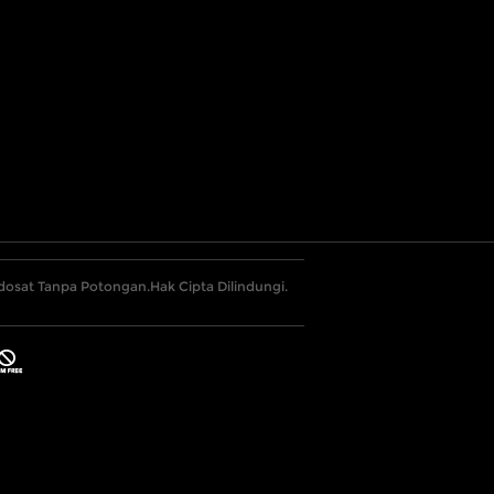
dosat Tanpa Potongan.Hak Cipta Dilindungi.