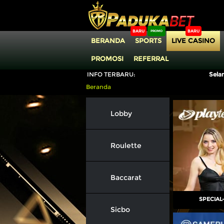
BARU
BARU
PROMO
BERANDA
SPORTS
LIVE CASINO
PROMOSI
REFERRAL
INFO TERBARU:
Selamat
Beranda
Casino
Meja
Lobby
Roulette
Sicbo
Baccarat
Blackjack
Roulette
Dragon Tiger
Special Games
DAFTAR
Baccarat
KEM
SPECIAL
SPECIAL
Sicbo
Meja