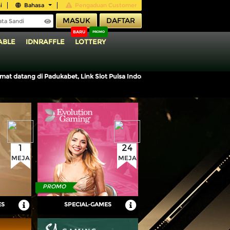
i
Bahasa
Pengaduan Customer
DAFTAR
BARU
PROMO
ABLE
IDNRAFFLE
LOTTERY
t datang di Padukabet, Link Slot Pulsa Indosat no.1 Tercepat
in
Max
Meja
Min
Max
Rb
30Jt
Roulette
1Rb
20Jt
Rb
30Jt
Baccarat
2Rb
10Jt
0Rb
30Jt
Sicbo
2Rb
10Jt
0Rb
30Jt
Dragon Tiger
10Rb
10Jt
1
24
Blackjack
10Rb
20Jt
Wheel
1Rb
10Jt
MEJA
MEJA
ASUK
DAFTAR
MASUK
PROMO
KEMBALI
ES
SPECIAL-GAMES
ES
SPECIAL-GAMES
in
Max
Meja
Min
Max