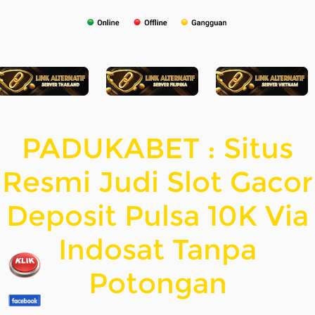
Referral
Promosi
Hubungi Kami
Live Chat
PADUKABET : Situs
Pengaduan Customer
Pilih Bahasa:
Resmi Judi Slot Gacor
Deposit Pulsa 10K Via
MASUK
DAFTAR
Indosat Tanpa
Potongan
&copy; PADUKABET : Situs Resmi Judi Slot
Gacor Deposit Pulsa 10K Via Indosat Tanpa
Potongan. Hak Cipta Dilindungi.